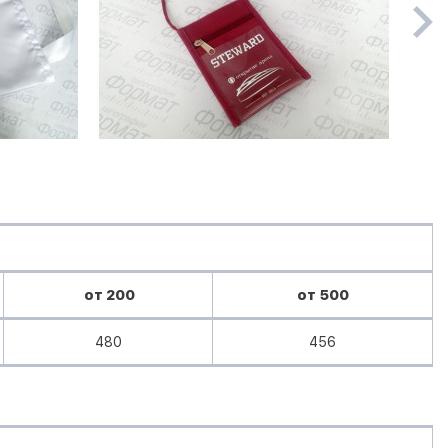
от 200
от 500
480
456