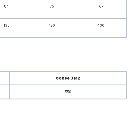
84
75
67
135
126
100
более 3 м2
550