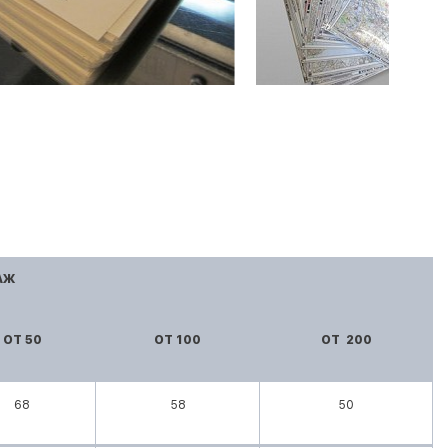
АЖ
ОТ 50
ОТ 100
ОТ 200
68
58
50