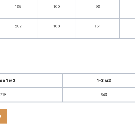
135
100
93
202
168
151
ее 1 м2
1-3 м2
715
640
Ю